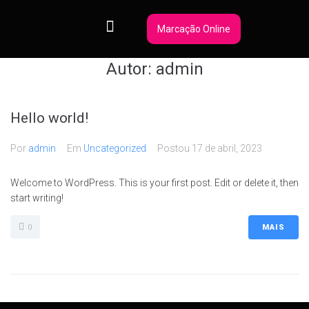
Marcação Online
Autor:
admin
Hello world!
Por
admin
Em
Uncategorized
Postou
17 de abril, 2023
Welcome to WordPress. This is your first post. Edit or delete it, then
start writing!
0
MAIS